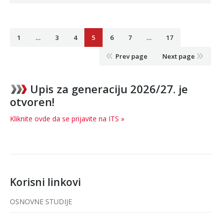
1
…
3
4
5
6
7
…
17
Prev page
Next page
Upis za generaciju 2026/27. je
otvoren!
Kliknite ovde da se prijavite na ITS »
Korisni linkovi
OSNOVNE STUDIJE