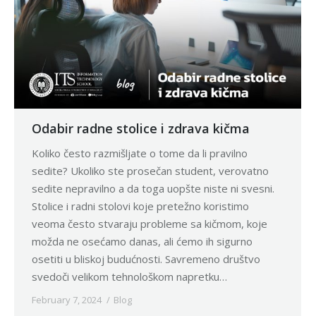
Odabir radne stolice i zdrava kičma
Koliko često razmišljate o tome da li pravilno
sedite? Ukoliko ste prosečan student, verovatno
sedite nepravilno a da toga uopšte niste ni svesni.
Stolice i radni stolovi koje pretežno koristimo
veoma često stvaraju probleme sa kičmom, koje
možda ne osećamo danas, ali ćemo ih sigurno
osetiti u bliskoj budućnosti. Savremeno društvo
svedoči velikom tehnološkom napretku…
February 7, 2024
Blog