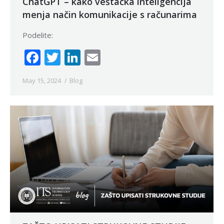
ChatGPT – kako veštačka inteligencija
menja način komunikacije s računarima
Podelite:
Facebook
Twitter
LinkedIn
Email
May 15, 2024
Blog