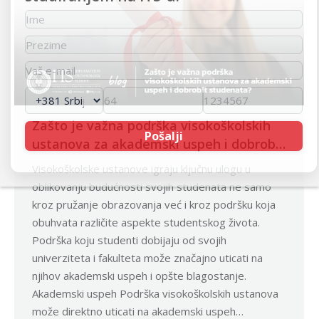
Zašto je važna podrška visokoškolskih
ustanova za akademski uspeh i dobrobit
studenata?
Visokoškolske ustanove igraju ključnu ulogu u
oblikovanju budućnosti svojih studenata ne samo
kroz pružanje obrazovanja već i kroz podršku koja
obuhvata različite aspekte studentskog života.
Podrška koju studenti dobijaju od svojih
univerziteta i fakulteta može značajno uticati na
njihov akademski uspeh i opšte blagostanje.
Akademski uspeh Podrška visokoškolskih ustanova
može direktno uticati na akademski uspeh…