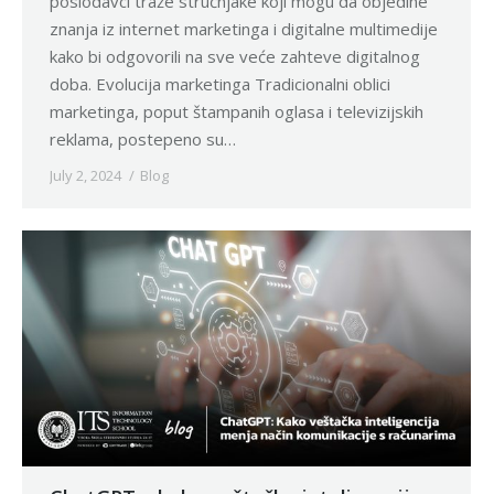
poslodavci traže stručnjake koji mogu da objedine
znanja iz internet marketinga i digitalne multimedije
kako bi odgovorili na sve veće zahteve digitalnog
doba. Evolucija marketinga Tradicionalni oblici
marketinga, poput štampanih oglasa i televizijskih
reklama, postepeno su…
July 2, 2024
Blog