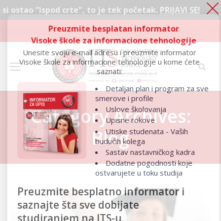
crte", to je tek početak.
PRIJAVI SE!
Ako
Preuzmite besplatan informator
Ako si ostao “ispod crte", to je tek početak.
PRIJAVI SE!
Visoke škole za informacione tehnologije
Unesite svoju e-mail adresu i preuzmite informator
Visoke škole za informacione tehnologije u kome ćete
saznati:
Detaljan plan i program za sve
smerove i profile
Uslove školovanja
Category Archives:
Upisne rokove
Blog
Utiske studenata - Vaših
budućih kolega
Sastav nastavničkog kadra
Dodatne pogodnosti koje
ostvarujete u toku studija
Preuzmite besplatno informator i
saznajte šta sve dobijate
studiranjem na ITS-u.