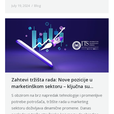
July 19, 2024
Blog
Zahtevi tržišta rada: Nove pozicije u
marketinškom sektoru – ključna su
znanja iz digitalne multimedije
S obzirom na brz napredak tehnologije i promenljive
potrebe potrošača, tržište rada u marketing
sektoru doživljava dinamične promene. Danas