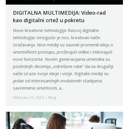
DIGITALNA MULTIMEDIJA: Video-rad
kao digitalni crtež u pokretu
Nove kreativne tehnologije Razvoj digitalne
tehnologije omogućio je nov, kreativan način
izražavanja. Novi mediji su zauvek promenili ideju o
umetničkom pristupu, proširujući vidike i otkrivajući
nove horizonte. Novim generacijama umetnika su
poslednjih decenija „odrešene ruke” da na drugačiji
način izraze svoje ideje i vizije. Digitalni mediji su
jedan od interesantnijih evolutivnih stadijuma
savremene umetnosti, a…
February 21, 2024
Blog