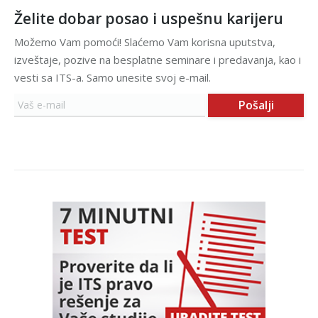
Želite dobar posao i uspešnu karijeru
Možemo Vam pomoći! Slaćemo Vam korisna uputstva,
izveštaje, pozive na besplatne seminare i predavanja, kao i
vesti sa ITS-a. Samo unesite svoj e-mail.