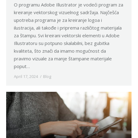
O programu Adobe Illustrator je vodeći program za
kreiranje vektorskog vizuelnog sadržaja. Najčešća
upotreba programa je za kreiranje logoa i
ilustracija, ali takođe i priprema različitog materijala
za štampu. Svi kreirani vektorski elementi u Adobe
Illustratoru su potpuno skalabilni, bez gubitka
kvaliteta, što znači da imamo mogućnost da
pravimo vizuale za manje štampane materijale
poput…
April 17, 2024
Blog